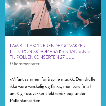
I AM K – FASCINERENDE OG VAKKER
ELEKTRONISK POP FRA KRISTIANSAND
TIL POLLENKONSERTEN 27. JULI
0 kommentarer
«Vi fant sammen for å spille musikk. Den skulle
ikke være vanskelig og flinkis, men bare fin.» I
am K gir oss vakker elektronisk pop under
Pollenkonserten!