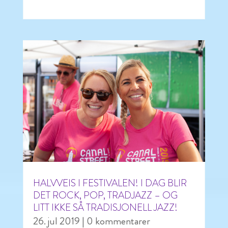
HALVVEIS I FESTIVALEN! I DAG BLIR
DET ROCK, POP, TRADJAZZ – OG
LITT IKKE SÅ TRADISJONELL JAZZ!
26. jul 2019
| 0 kommentarer