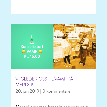
VI GLEDER OSS TIL VAMP PÅ
MERDØ!
20. jun 2019
| 0 kommentarer
Merdøkonserten har seilt opp som en av