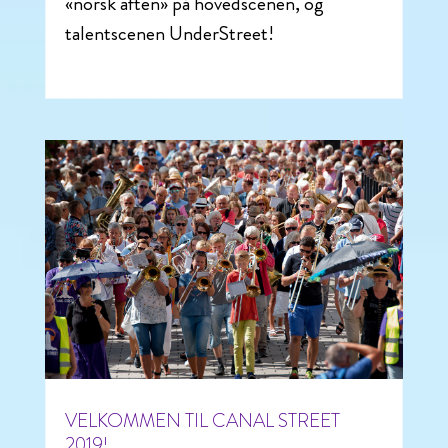
«norsk aften» på hovedscenen, og
talentscenen UnderStreet!
VELKOMMEN TIL CANAL STREET
2019!