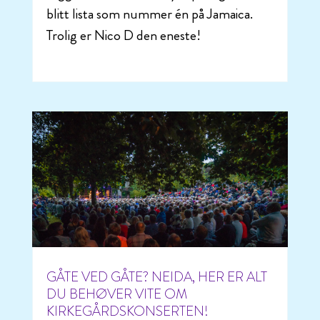
blitt lista som nummer én på Jamaica.
Trolig er Nico D den eneste!
GÅTE VED GÅTE? NEIDA, HER ER ALT
DU BEHØVER VITE OM
KIRKEGÅRDSKONSERTEN!