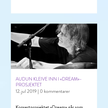
AUDUN KLEIVE INN I «DREAM»-
PROSJEKTET
12. jul 2019
| 0 kommentarer
Konsertprosjektet «Dream» går som