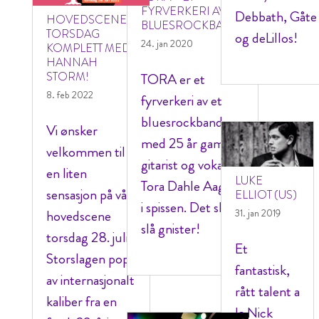
FYRVERKERI AV ET
Debbath, Gåte
HOVEDSCENEN
BLUESROCKBAND!
TORSDAG
og deLillos!
24. jan 2020
KOMPLETT MED
HANNAH
STORM!
TORA er et
8. feb 2022
fyrverkeri av et
bluesrockband
Vi ønsker
med 25 år gamle
velkommen til
gitarist og vokalist
en liten
LUKE
Tora Dahle Aagård
sensasjon på vår
ELLIOT (US)
i spissen. Det skal
hovedscene
31. jan 2019
slå gnister!
torsdag 28. juli!
Et
Storslagen pop
fantastisk,
av internasjonalt
rått talent a
kaliber fra en
la Nick