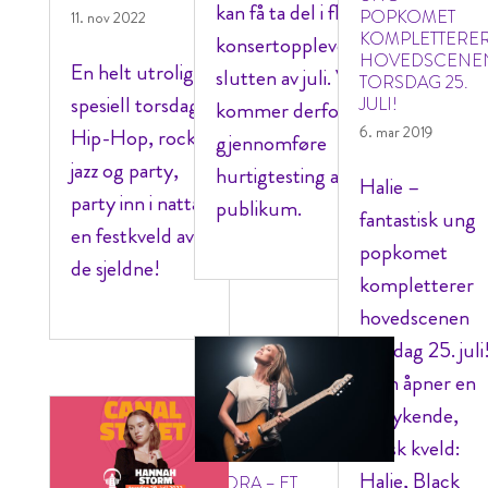
kan få ta del i flotte
POPKOMET
11. nov 2022
KOMPLETTERE
konsertopplevelser i
HOVEDSCENE
En helt utrolig
slutten av juli. Vi
TORSDAG 25.
spesiell torsdag!
JULI!
kommer derfor til å
6. mar 2019
Hip-Hop, rock,
gjennomføre
jazz og party,
hurtigtesting av
Halie –
party inn i natta:
publikum.
fantastisk ung
en festkveld av
popkomet
de sjeldne!
kompletterer
hovedscenen
torsdag 25. juli
Hun åpner en
forrykende,
norsk kveld:
Halie, Black
TORA – ET