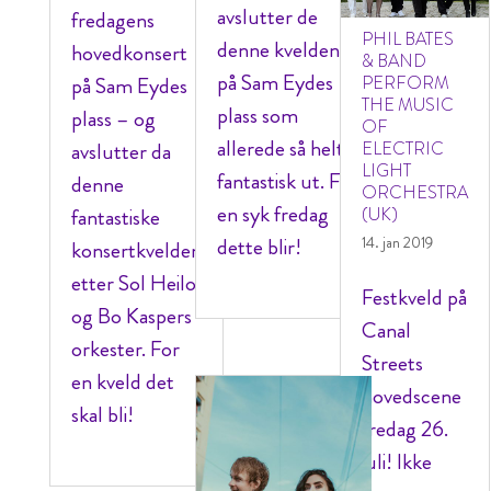
avslutter de
fredagens
PHIL BATES
denne kvelden
hovedkonsert
& BAND
på Sam Eydes
på Sam Eydes
PERFORM
THE MUSIC
plass som
plass – og
OF
allerede så helt
avslutter da
ELECTRIC
LIGHT
fantastisk ut. For
denne
ORCHESTRA
en syk fredag
fantastiske
(UK)
dette blir!
14. jan 2019
konsertkvelden
etter Sol Heilo
Festkveld på
og Bo Kaspers
Canal
orkester. For
Streets
en kveld det
hovedscene
skal bli!
fredag 26.
juli! Ikke