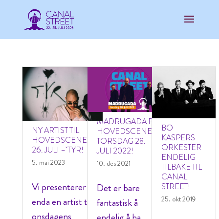
MADRUGADA PÅ
BO
NY ARTIST TIL
HOVEDSCENEN
KASPERS
HOVEDSCENEN
TORSDAG 28.
ORKESTER
26. JULI – TYR!
JULI 2022!
ENDELIG
5. mai 2023
10. des 2021
TILBAKE TIL
CANAL
Vi presenterer
Det er bare
STREET!
25. okt 2019
enda en artist til
fantastisk å
onsdagens
endelig å ha