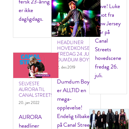
fersk 23-åring
Cave! Luke
er ikke
Elliot fra
dagligdags.
New Jersey
står på
Canal
HEADLINER
HOVEDKONSERT
Streets
FREDAG 24. JULI:
hovedscene
DUMDUM BOYS
fredag 26.
2. des 2019
juli.
Dumdum Boys
SELVESTE
AURORA TIL
er ALLTID en
CANAL STREET!
mega-
20. jan 2022
opplevelse!
Endelig tilbake
AURORA
på Canal Street
headliner