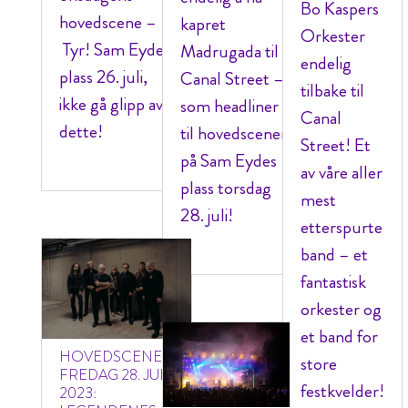
Bo Kaspers
hovedscene –
kapret
Orkester
Tyr! Sam Eydes
Madrugada til
endelig
plass 26. juli,
Canal Street –
tilbake til
ikke gå glipp av
som headliner
Canal
dette!
til hovedscenen
Street! Et
på Sam Eydes
av våre aller
plass torsdag
mest
28. juli!
etterspurte
band – et
fantastisk
orkester og
et band for
HOVEDSCENEN
store
FREDAG 28. JULI
festkvelder!
2023: