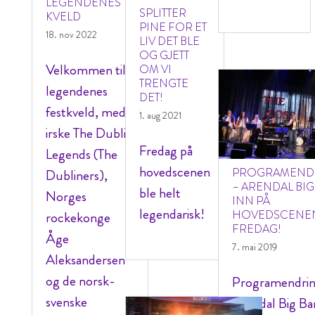
LEGENDENES
SPLITTER
KVELD
PINE FOR ET
18. nov 2022
LIV DET BLE
OG GJETT
Velkommen til
OM VI
TRENGTE
legendenes
DET!
festkveld, med
1. aug 2021
irske The Dublin
Fredag på
Legends (The
hovedscenen
PROGRAMEND
Dubliners),
– ARENDAL BI
ble helt
Norges
INN PÅ
legendarisk!
HOVEDSCENE
rockekonge
FREDAG!
Åge
7. mai 2019
Aleksandersen
og de norsk-
Programendrin
svenske
Arendal Big Ban