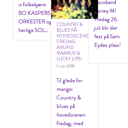
discoband
vi folkekjære
Boney M!
BO KASPERS
Fredag 26.
ORKESTER og
COUNTRY &
juli blir det
herlige SOL...
BLUES PÅ
fest på Sam
HOVEDSCENEN
FREDAG:
Eydes plass!
AMUND
MAARUD &
LUCKY LIPS!
1. nov 2019
Til glede for
mange:
Country &
blues på
hovedscenen
fredag, med