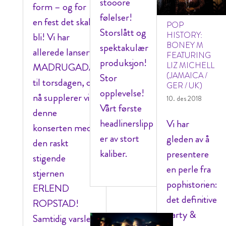
stooore
form – og for
følelser!
en fest det skal
POP
Storslått og
HISTORY:
bli! Vi har
BONEY M
spektakulær
allerede lansert
FEATURING
produksjon!
LIZ MICHELL
MADRUGADA
(JAMAICA /
Stor
til torsdagen, og
GER / UK)
opplevelse!
nå supplerer vi
10. des 2018
Vårt første
denne
headlinerslipp
Vi har
konserten med
er av stort
gleden av å
den raskt
kaliber.
presentere
stigende
en perle fra
stjernen
pophistorien:
ERLEND
det definitive
ROPSTAD!
party &
Samtidig varsler