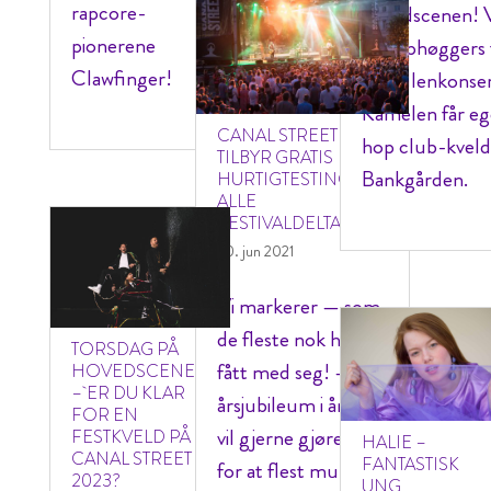
rapcore-
hovedscenen! V
pionerene
Bilopphøggers 
Clawfinger!
til Pollenkonse
Kamelen får eg
CANAL STREET
hop club-kveld 
TILBYR GRATIS
Bankgården.
HURTIGTESTING AV
ALLE
FESTIVALDELTAGERE
30. jun 2021
Vi markerer — som
de fleste nok har
TORSDAG PÅ
fått med seg! — 25-
HOVEDSCENEN
– ER DU KLAR
årsjubileum i år, og
FOR EN
vil gjerne gjøre vårt
FESTKVELD PÅ
HALIE –
CANAL STREET
FANTASTISK
for at flest mulig
2023?
UNG