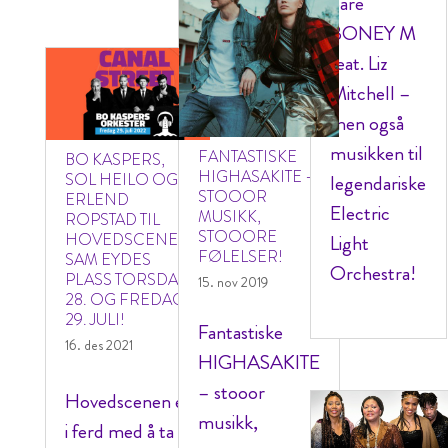
bare
BONEY M
feat. Liz
Mitchell –
men også
musikken til
FANTASTISKE
BO KASPERS,
HIGHASAKITE –
SOL HEILO OG
legendariske
STOOOR
ERLEND
Electric
MUSIKK,
ROPSTAD TIL
STOOORE
HOVEDSCENEN
Light
FØLELSER!
SAM EYDES
Orchestra!
PLASS TORSDAG
15. nov 2019
28. OG FREDAG
29. JULI!
Fantastiske
16. des 2021
HIGHASAKITE
– stooor
Hovedscenen er
musikk,
i ferd med å ta